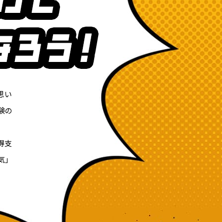
思い
験の
得支
気」