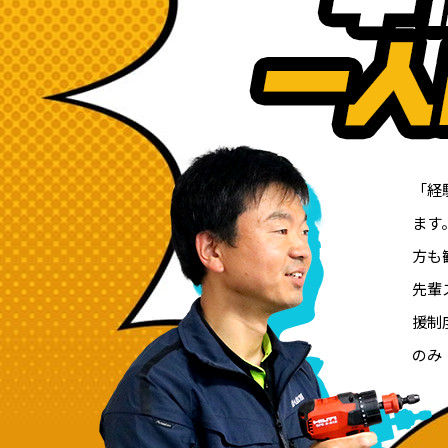
「経
ます
方も
先輩
援制
のみ